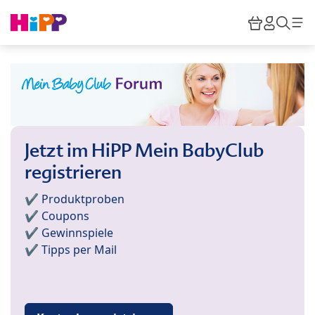
Skip to main content
Warenkor
HiPP M
Such
Jetzt im HiPP Mein BabyClub
registrieren
✔️ Produktproben
✔️ Coupons
✔️ Gewinnspiele
✔️ Tipps per Mail