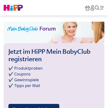
Skip to main content
Warenkor
HiPP M
Such
Jetzt im HiPP Mein BabyClub
registrieren
✔️ Produktproben
✔️ Coupons
✔️ Gewinnspiele
✔️ Tipps per Mail