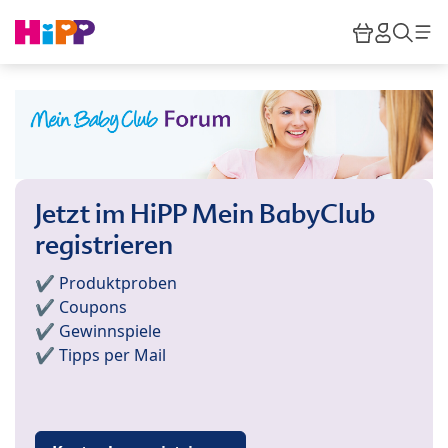
Skip to main content
Warenkor
HiPP M
Such
Jetzt im HiPP Mein BabyClub
registrieren
✔️ Produktproben
✔️ Coupons
✔️ Gewinnspiele
✔️ Tipps per Mail