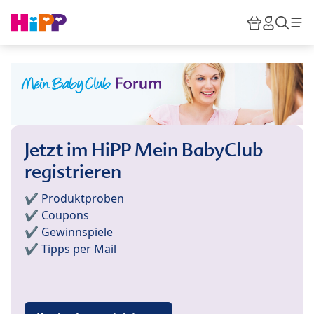
Skip to main content
Warenkor
HiPP M
Such
Jetzt im HiPP Mein BabyClub
registrieren
✔️ Produktproben
✔️ Coupons
✔️ Gewinnspiele
✔️ Tipps per Mail