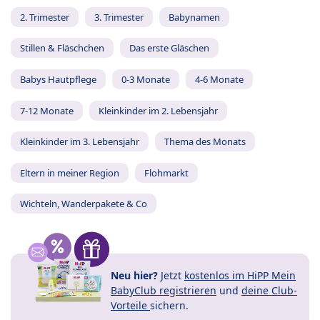
2. Trimester
3. Trimester
Babynamen
Stillen & Fläschchen
Das erste Gläschen
Babys Hautpflege
0-3 Monate
4-6 Monate
7-12 Monate
Kleinkinder im 2. Lebensjahr
Kleinkinder im 3. Lebensjahr
Thema des Monats
Eltern in meiner Region
Flohmarkt
Wichteln, Wanderpakete & Co
Neu hier?
Jetzt
kostenlos im HiPP Mein
BabyClub registrieren
und
deine Club-
Vorteile
sichern.