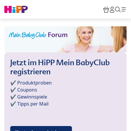
Skip to main content
Warenkor
HiPP M
Such
Jetzt im HiPP Mein BabyClub
registrieren
✔️ Produktproben
✔️ Coupons
✔️ Gewinnspiele
✔️ Tipps per Mail