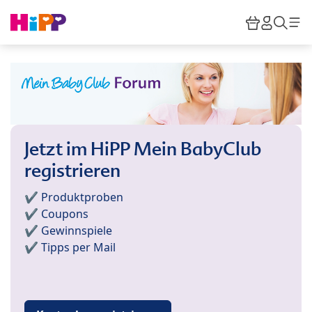
Skip to main content
Warenkor
HiPP M
Such
Jetzt im HiPP Mein BabyClub
registrieren
✔️ Produktproben
✔️ Coupons
✔️ Gewinnspiele
✔️ Tipps per Mail