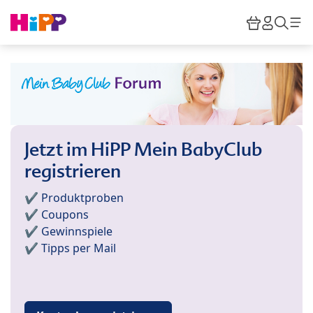
Skip to main content
Warenkor
HiPP M
Such
Jetzt im HiPP Mein BabyClub
registrieren
✔️ Produktproben
✔️ Coupons
✔️ Gewinnspiele
✔️ Tipps per Mail