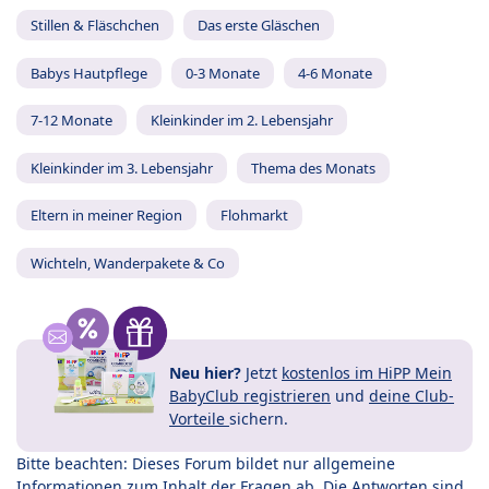
Stillen & Fläschchen
Das erste Gläschen
Babys Hautpflege
0-3 Monate
4-6 Monate
7-12 Monate
Kleinkinder im 2. Lebensjahr
Kleinkinder im 3. Lebensjahr
Thema des Monats
Eltern in meiner Region
Flohmarkt
Wichteln, Wanderpakete & Co
Neu hier?
Jetzt
kostenlos im HiPP Mein
BabyClub registrieren
und
deine Club-
Vorteile
sichern.
Bitte beachten: Dieses Forum bildet nur allgemeine
Informationen zum Inhalt der Fragen ab. Die Antworten sind