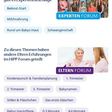
Beikost-Start
Milchnahrung
Rund um Babys Haut
Schwangerschaft
Zu diesen Themen haben
andere Eltern Erfahrungen
im HiPP Forum geteilt
Kinderwunsch & Familienplanung
1. Trimester
2. Trimester
3. Trimester
Babynamen
Stillen & Fläschchen
Das erste Gläschen
Babys Hautpflege
0-3 Monate
4-6 Monate