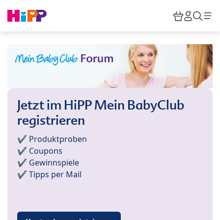
Skip to main content
Warenkor
HiPP M
Such
Jetzt im HiPP Mein BabyClub
registrieren
✔️ Produktproben
✔️ Coupons
✔️ Gewinnspiele
✔️ Tipps per Mail