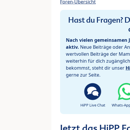
Foren-Übersicht
Hast du Fragen? De
Nach vielen gemeinsamen J
aktiv.
Neue Beiträge oder Ant
wertvollen Beiträge der Mam
weiterhin für dich zugänglic
bekommst, steht dir unser
H
gerne zur Seite.
HiPP Live Chat
Whats-App
Jetzt das HiPP 