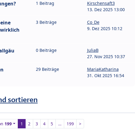
rungen?
1 Beitrag
Kirschensaft3
13. Dez 2025 13:00
leine
3 Beiträge
Co_De
9. Dez 2025 10:12
wirklich
allgäu
0 Beiträge
JuliaB
27. Nov 2025 10:37
en
29 Beiträge
MariaKatharina
31. Okt 2025 16:54
nd sortieren
on
199
1
2
3
4
5
…
199
>