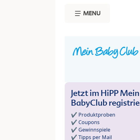
Skip to main content
MENU
Jetzt im HiPP Mein
BabyClub registri
✔️ Produktproben
✔️ Coupons
✔️ Gewinnspiele
✔️ Tipps per Mail