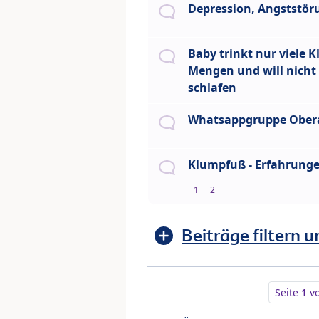
Depression, Angststö
Baby trinkt nur viele K
Mengen und will nicht 
schlafen
Whatsappgruppe Ober
Klumpfuß - Erfahrung
1
2
Beiträge filtern u
Seite
1
v