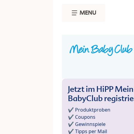
Skip to main content
MENU
Jetzt im HiPP Mein
BabyClub registri
✔️ Produktproben
✔️ Coupons
✔️ Gewinnspiele
✔️ Tipps per Mail