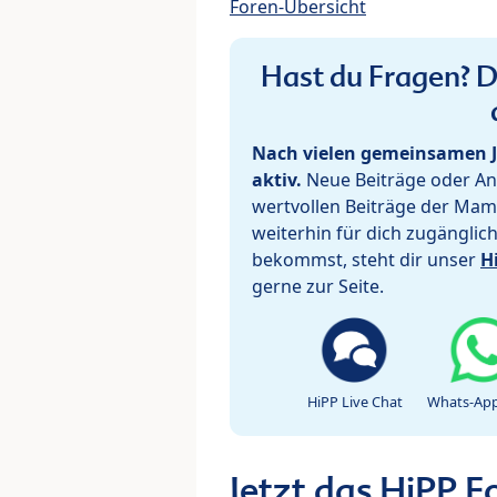
Foren-Übersicht
Hast du Fragen? De
Nach vielen gemeinsamen J
aktiv.
Neue Beiträge oder Ant
wertvollen Beiträge der Mam
weiterhin für dich zugänglic
bekommst, steht dir unser
H
gerne zur Seite.
HiPP Live Chat
Whats-App
Jetzt das HiPP 