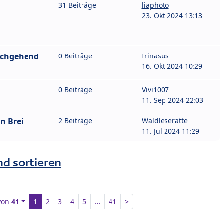
l
31 Beiträge
liaphoto
23. Okt 2024 13:13
urchgehend
0 Beiträge
Irinasus
16. Okt 2024 10:29
0 Beiträge
Vivi1007
11. Sep 2024 22:03
n Brei
2 Beiträge
Waldleseratte
11. Jul 2024 11:29
nd sortieren
von
41
1
2
3
4
5
…
41
>