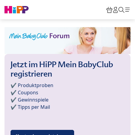
Skip to main content
Warenkor
HiPP M
Such
Jetzt im HiPP Mein BabyClub
registrieren
✔️ Produktproben
✔️ Coupons
✔️ Gewinnspiele
✔️ Tipps per Mail