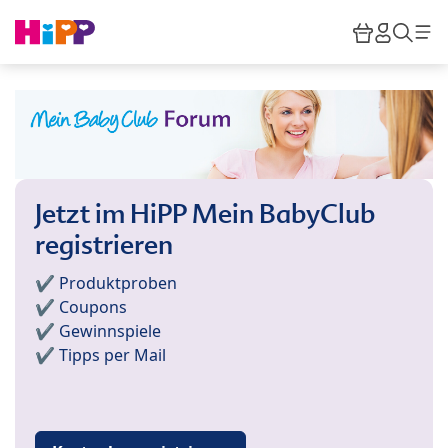
Skip to main content
Warenkor
HiPP M
Such
Jetzt im HiPP Mein BabyClub
registrieren
✔️ Produktproben
✔️ Coupons
✔️ Gewinnspiele
✔️ Tipps per Mail