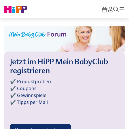
Skip to main content
Warenkor
HiPP M
Such
Jetzt im HiPP Mein BabyClub
registrieren
✔️ Produktproben
✔️ Coupons
✔️ Gewinnspiele
✔️ Tipps per Mail