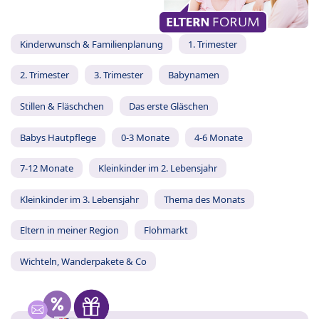
Kinderwunsch & Familienplanung
1. Trimester
2. Trimester
3. Trimester
Babynamen
Stillen & Fläschchen
Das erste Gläschen
Babys Hautpflege
0-3 Monate
4-6 Monate
7-12 Monate
Kleinkinder im 2. Lebensjahr
Kleinkinder im 3. Lebensjahr
Thema des Monats
Eltern in meiner Region
Flohmarkt
Wichteln, Wanderpakete & Co