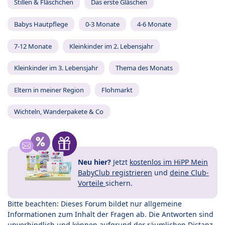
Stillen & Fläschchen
Das erste Gläschen
Babys Hautpflege
0-3 Monate
4-6 Monate
7-12 Monate
Kleinkinder im 2. Lebensjahr
Kleinkinder im 3. Lebensjahr
Thema des Monats
Eltern in meiner Region
Flohmarkt
Wichteln, Wanderpakete & Co
Neu hier?
Jetzt
kostenlos im HiPP Mein
BabyClub registrieren
und
deine Club-
Vorteile
sichern.
Bitte beachten: Dieses Forum bildet nur allgemeine
Informationen zum Inhalt der Fragen ab. Die Antworten sind
unverbindlich und können aufgrund der räumlichen Distanz