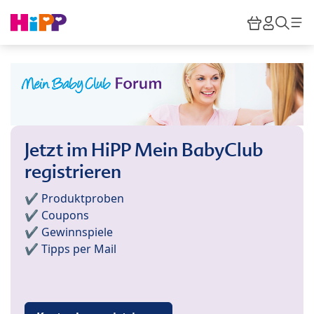
Skip to main content
Warenkor
HiPP M
Such
Jetzt im HiPP Mein BabyClub
registrieren
✔️ Produktproben
✔️ Coupons
✔️ Gewinnspiele
✔️ Tipps per Mail