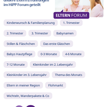
andere Eltern Erfahrungen
im HiPP Forum geteilt
Kinderwunsch & Familienplanung
1. Trimester
2. Trimester
3. Trimester
Babynamen
Stillen & Fläschchen
Das erste Gläschen
Babys Hautpflege
0-3 Monate
4-6 Monate
7-12 Monate
Kleinkinder im 2. Lebensjahr
Kleinkinder im 3. Lebensjahr
Thema des Monats
Eltern in meiner Region
Flohmarkt
Wichteln, Wanderpakete & Co