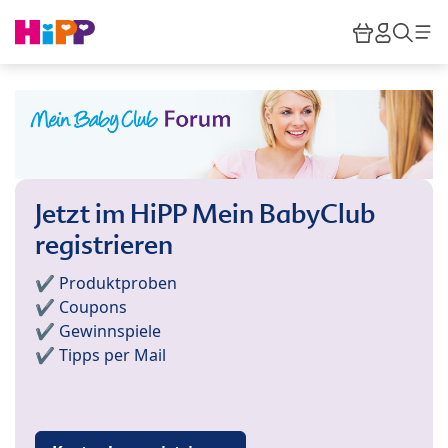
Skip to main content
Warenkor
HiPP M
Such
Jetzt im HiPP Mein BabyClub
registrieren
✔️ Produktproben
✔️ Coupons
✔️ Gewinnspiele
✔️ Tipps per Mail