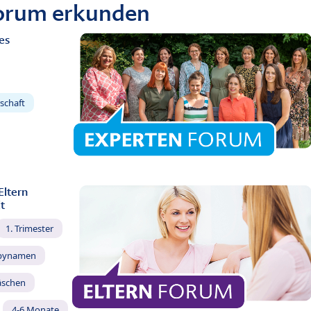
Forum erkunden
es
schaft
Eltern
t
1. Trimester
bynamen
äschen
4-6 Monate