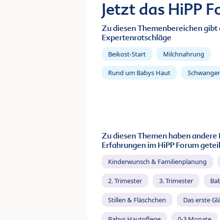
Jetzt das HiPP 
Zu diesen Themenbereichen gibt 
Expertenratschläge
Beikost-Start
Milchnahrung
Rund um Babys Haut
Schwanger
Zu diesen Themen haben andere 
Erfahrungen im HiPP Forum geteil
Kinderwunsch & Familienplanung
2. Trimester
3. Trimester
Ba
Stillen & Fläschchen
Das erste Gl
Babys Hautpflege
0-3 Monate