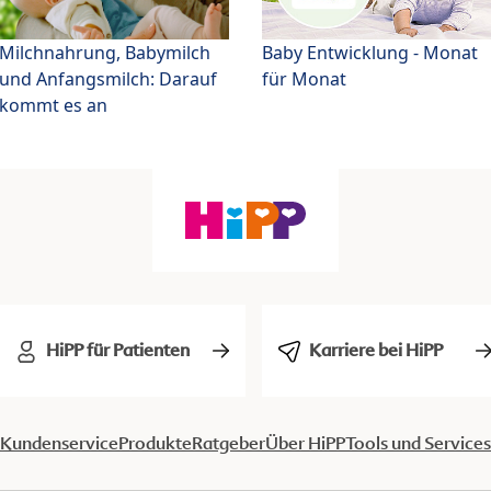
Milchnahrung, Babymilch
Baby Entwicklung - Monat
und Anfangsmilch: Darauf
für Monat
kommt es an
HiPP für Patienten
Karriere bei HiPP
Kundenservice
Produkte
Ratgeber
Über HiPP
Tools und Services