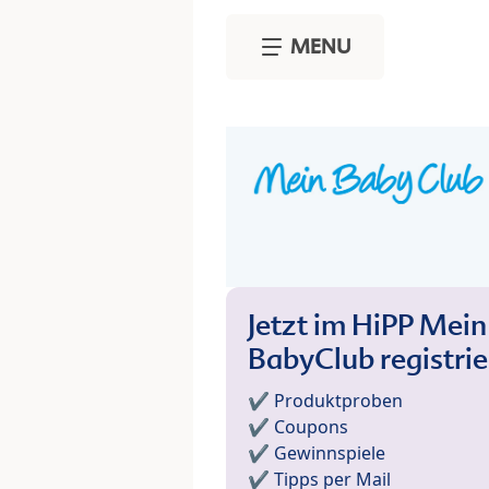
Skip to main content
MENU
Jetzt im HiPP Mein
BabyClub registri
✔️ Produktproben
✔️ Coupons
✔️ Gewinnspiele
✔️ Tipps per Mail