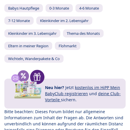
Babys Hautpflege
0-3 Monate
4-6 Monate
7-12 Monate
Kleinkinder im 2. Lebensjahr
Kleinkinder im 3. Lebensjahr
Thema des Monats
Eltern in meiner Region
Flohmarkt
Wichteln, Wanderpakete & Co
Neu hier?
Jetzt
kostenlos im HiPP Mein
BabyClub registrieren
und
deine Club-
Vorteile
sichern.
Bitte beachten: Dieses Forum bildet nur allgemeine
Informationen zum Inhalt der Fragen ab. Die Antworten sind
unverbindlich und können aufgrund der räumlichen Distanz
keinesfalls eine Diagnose oder Beratung für den Einzelfall