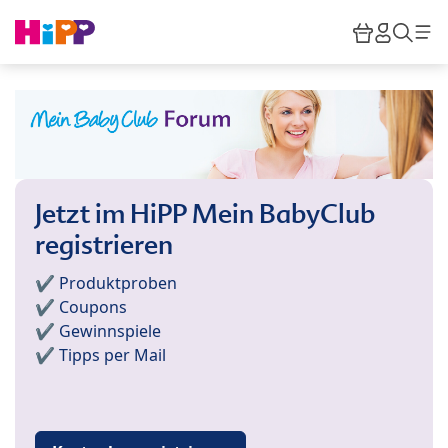
Skip to main content
Warenkor
HiPP M
Such
Jetzt im HiPP Mein BabyClub
registrieren
✔️ Produktproben
✔️ Coupons
✔️ Gewinnspiele
✔️ Tipps per Mail