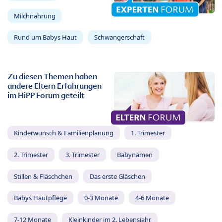
Milchnahrung
Rund um Babys Haut
Schwangerschaft
Zu diesen Themen haben
andere Eltern Erfahrungen
im HiPP Forum geteilt
Kinderwunsch & Familienplanung
1. Trimester
2. Trimester
3. Trimester
Babynamen
Stillen & Fläschchen
Das erste Gläschen
Babys Hautpflege
0-3 Monate
4-6 Monate
7-12 Monate
Kleinkinder im 2. Lebensjahr