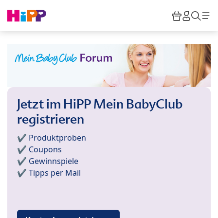
Skip to main content
Warenkor
HiPP M
Such
Jetzt im HiPP Mein BabyClub
registrieren
✔️ Produktproben
✔️ Coupons
✔️ Gewinnspiele
✔️ Tipps per Mail