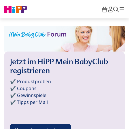
Skip to main content
Warenkor
HiPP M
Such
Jetzt im HiPP Mein BabyClub
registrieren
✔️ Produktproben
✔️ Coupons
✔️ Gewinnspiele
✔️ Tipps per Mail