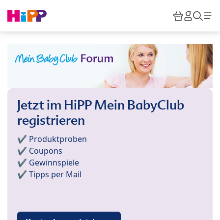
Skip to main content
Warenkor
HiPP M
Such
Jetzt im HiPP Mein BabyClub
registrieren
✔️ Produktproben
✔️ Coupons
✔️ Gewinnspiele
✔️ Tipps per Mail