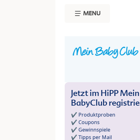
Skip to main content
MENU
Jetzt im HiPP Mein
BabyClub registri
✔️ Produktproben
✔️ Coupons
✔️ Gewinnspiele
✔️ Tipps per Mail