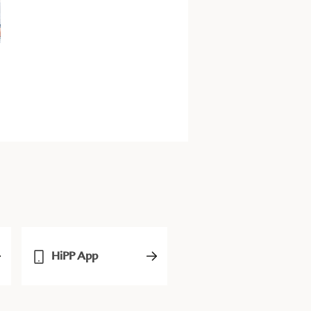
n
HiPP App