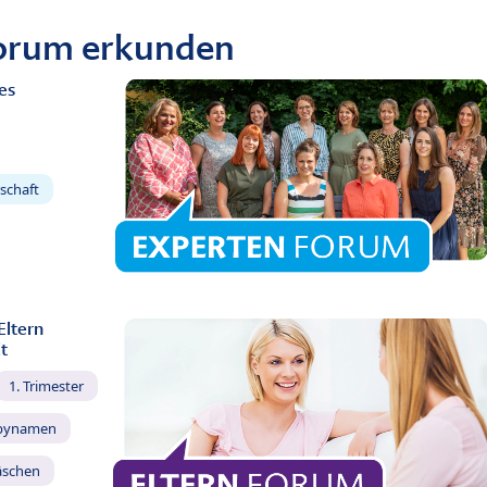
Forum erkunden
es
schaft
Eltern
t
1. Trimester
bynamen
äschen