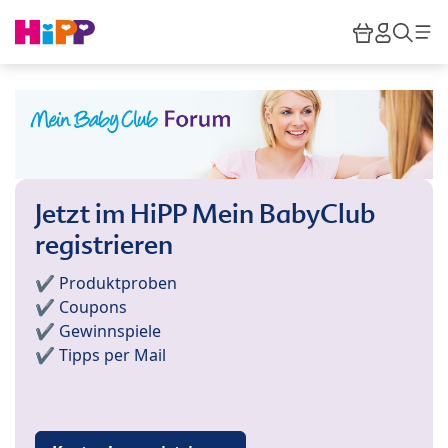
Skip to main content
Warenkor
HiPP M
Such
Jetzt im HiPP Mein BabyClub
registrieren
✔️ Produktproben
✔️ Coupons
✔️ Gewinnspiele
✔️ Tipps per Mail