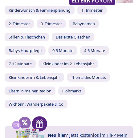
Kinderwunsch & Familienplanung
1. Trimester
2. Trimester
3. Trimester
Babynamen
Stillen & Fläschchen
Das erste Gläschen
Babys Hautpflege
0-3 Monate
4-6 Monate
7-12 Monate
Kleinkinder im 2. Lebensjahr
Kleinkinder im 3. Lebensjahr
Thema des Monats
Eltern in meiner Region
Flohmarkt
Wichteln, Wanderpakete & Co
Neu hier?
Jetzt
kostenlos im HiPP Mein