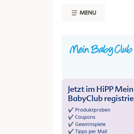
Skip to main content
MENU
Jetzt im HiPP Mein
BabyClub registri
✔️ Produktproben
✔️ Coupons
✔️ Gewinnspiele
✔️ Tipps per Mail