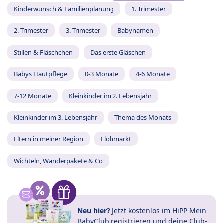
Kinderwunsch & Familienplanung
1. Trimester
2. Trimester
3. Trimester
Babynamen
Stillen & Fläschchen
Das erste Gläschen
Babys Hautpflege
0-3 Monate
4-6 Monate
7-12 Monate
Kleinkinder im 2. Lebensjahr
Kleinkinder im 3. Lebensjahr
Thema des Monats
Eltern in meiner Region
Flohmarkt
Wichteln, Wanderpakete & Co
Neu hier?
Jetzt
kostenlos im HiPP Mein
BabyClub registrieren
und
deine Club-