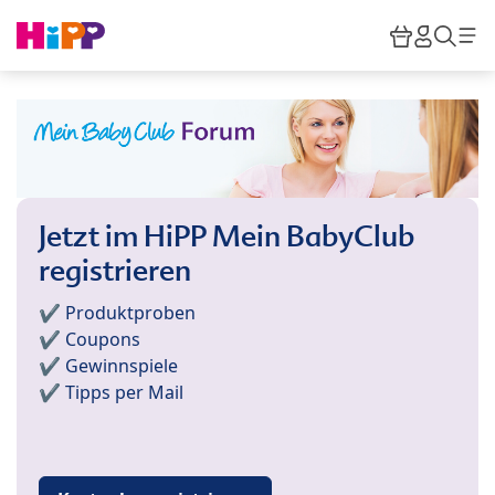
Skip to main content
Warenkor
HiPP M
Such
Jetzt im HiPP Mein BabyClub
registrieren
✔️ Produktproben
✔️ Coupons
✔️ Gewinnspiele
✔️ Tipps per Mail