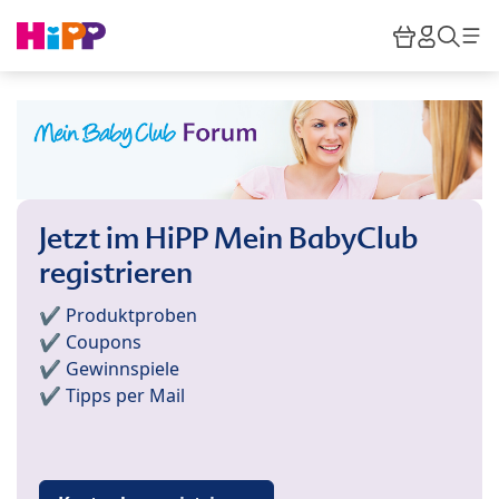
Skip to main content
Warenkor
HiPP M
Such
Jetzt im HiPP Mein BabyClub
registrieren
✔️ Produktproben
✔️ Coupons
✔️ Gewinnspiele
✔️ Tipps per Mail