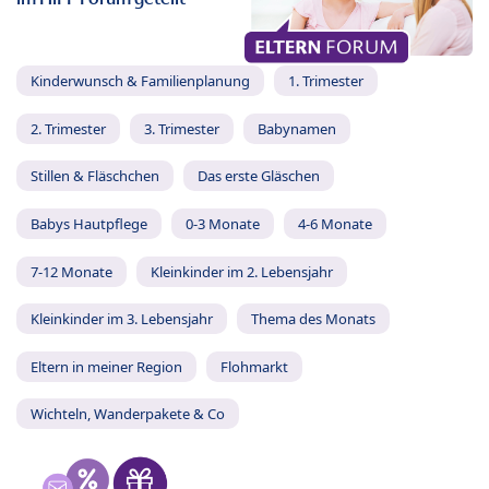
Kinderwunsch & Familienplanung
1. Trimester
2. Trimester
3. Trimester
Babynamen
Stillen & Fläschchen
Das erste Gläschen
Babys Hautpflege
0-3 Monate
4-6 Monate
7-12 Monate
Kleinkinder im 2. Lebensjahr
Kleinkinder im 3. Lebensjahr
Thema des Monats
Eltern in meiner Region
Flohmarkt
Wichteln, Wanderpakete & Co