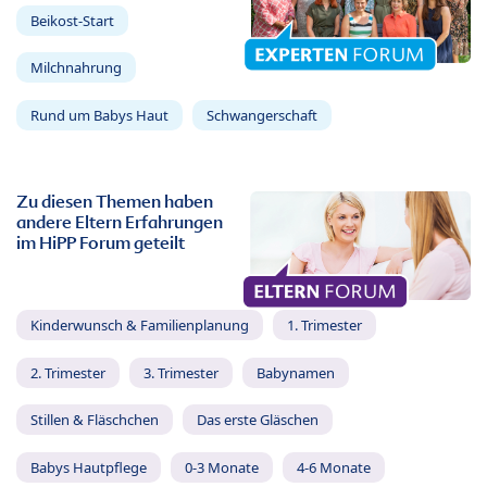
Beikost-Start
Milchnahrung
Rund um Babys Haut
Schwangerschaft
Zu diesen Themen haben
andere Eltern Erfahrungen
im HiPP Forum geteilt
Kinderwunsch & Familienplanung
1. Trimester
2. Trimester
3. Trimester
Babynamen
Stillen & Fläschchen
Das erste Gläschen
Babys Hautpflege
0-3 Monate
4-6 Monate