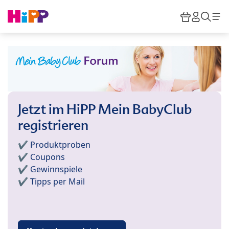
Skip to main content
Warenkor
HiPP M
Such
Jetzt im HiPP Mein BabyClub
registrieren
✔️ Produktproben
✔️ Coupons
✔️ Gewinnspiele
✔️ Tipps per Mail