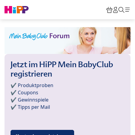
Skip to main content
Warenkor
HiPP M
Such
Jetzt im HiPP Mein BabyClub
registrieren
✔️ Produktproben
✔️ Coupons
✔️ Gewinnspiele
✔️ Tipps per Mail