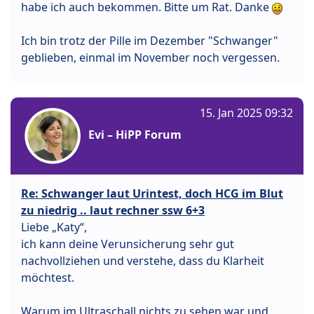
habe ich auch bekommen. Bitte um Rat. Danke
Ich bin trotz der Pille im Dezember "Schwanger"
geblieben, einmal im November noch vergessen.
15. Jan 2025 09:32
Evi – HiPP Forum
Re: Schwanger laut Urintest, doch HCG im Blut
zu niedrig .. laut rechner ssw 6+3
Liebe „Katy“,
ich kann deine Verunsicherung sehr gut
nachvollziehen und verstehe, dass du Klarheit
möchtest.
Warum im Ultraschall nichts zu sehen war und