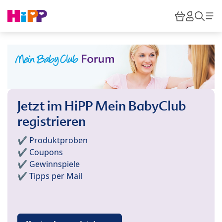
Skip to main content
Warenkor
HiPP M
Such
Jetzt im HiPP Mein BabyClub
registrieren
✔️ Produktproben
✔️ Coupons
✔️ Gewinnspiele
✔️ Tipps per Mail