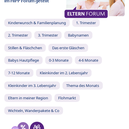
im HiPP Forum geteilt
Kinderwunsch & Familienplanung
1. Trimester
2. Trimester
3. Trimester
Babynamen
Stillen & Fläschchen
Das erste Gläschen
Babys Hautpflege
0-3 Monate
4-6 Monate
7-12 Monate
Kleinkinder im 2. Lebensjahr
Kleinkinder im 3. Lebensjahr
Thema des Monats
Eltern in meiner Region
Flohmarkt
Wichteln, Wanderpakete & Co