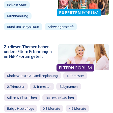
Beikost-Start
Milchnahrung
Rund um Babys Haut
Schwangerschaft
Zu diesen Themen haben
andere Eltern Erfahrungen
im HiPP Forum geteilt
Kinderwunsch & Familienplanung
1. Trimester
2. Trimester
3. Trimester
Babynamen
Stillen & Fläschchen
Das erste Gläschen
Babys Hautpflege
0-3 Monate
4-6 Monate