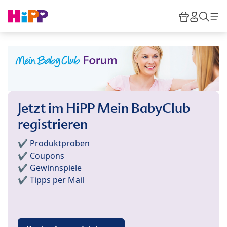
Skip to main content
Warenkor
HiPP M
Such
Jetzt im HiPP Mein BabyClub
registrieren
✔️ Produktproben
✔️ Coupons
✔️ Gewinnspiele
✔️ Tipps per Mail