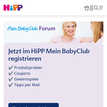
Skip to main content
Warenkor
HiPP M
Such
Jetzt im HiPP Mein BabyClub
registrieren
✔️ Produktproben
✔️ Coupons
✔️ Gewinnspiele
✔️ Tipps per Mail