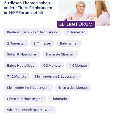
Zu diesen Themen haben
andere Eltern Erfahrungen
im HiPP Forum geteilt
Kinderwunsch & Familienplanung
1. Trimester
2. Trimester
3. Trimester
Babynamen
Stillen & Fläschchen
Das erste Gläschen
Babys Hautpflege
0-3 Monate
4-6 Monate
7-12 Monate
Kleinkinder im 2. Lebensjahr
Kleinkinder im 3. Lebensjahr
Thema des Monats
Eltern in meiner Region
Flohmarkt
Wichteln, Wanderpakete & Co