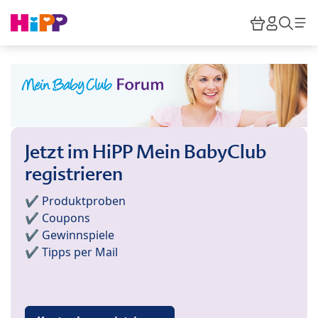
Skip to main content
Warenkor
HiPP M
Such
Jetzt im HiPP Mein BabyClub
registrieren
✔️ Produktproben
✔️ Coupons
✔️ Gewinnspiele
✔️ Tipps per Mail