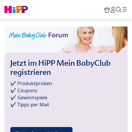
Skip to main content
Warenkor
HiPP M
Such
Jetzt im HiPP Mein BabyClub
registrieren
✔️ Produktproben
✔️ Coupons
✔️ Gewinnspiele
✔️ Tipps per Mail