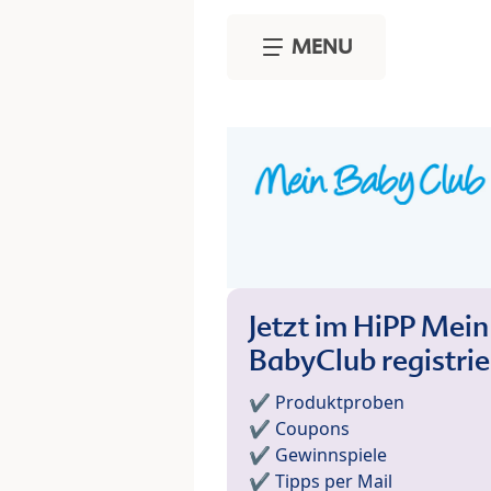
Skip to main content
MENU
Jetzt im HiPP Mein
BabyClub registri
✔️ Produktproben
✔️ Coupons
✔️ Gewinnspiele
✔️ Tipps per Mail