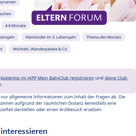
bynamen
äschen
4-6 Monate
ebensjahr
Kleinkinder im 3. Lebensjahr
Thema des Monats
kt
Wichteln, Wanderpakete & Co
t
kostenlos im HiPP Mein BabyClub registrieren
und
deine Club-
n.
t nur allgemeine Informationen zum Inhalt der Fragen ab. Die
können aufgrund der räumlichen Distanz keinesfalls eine
zelfall darstellen oder einen Arztbesuch ersetzen.
interessieren