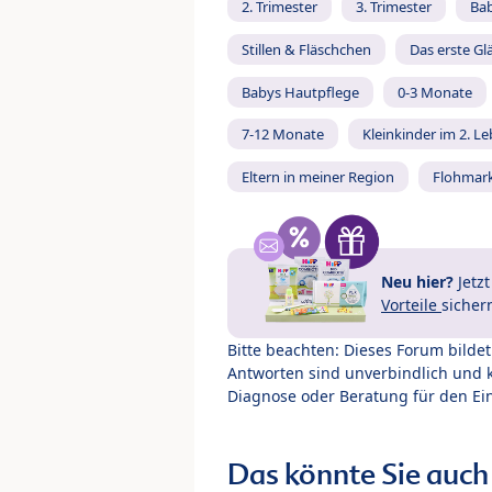
2. Trimester
3. Trimester
Ba
Stillen & Fläschchen
Das erste Gl
Babys Hautpflege
0-3 Monate
7-12 Monate
Kleinkinder im 2. L
Eltern in meiner Region
Flohmar
Neu hier?
Jetz
Vorteile
sicher
Bitte beachten: Dieses Forum bilde
Antworten sind unverbindlich und 
Diagnose oder Beratung für den Ein
Das könnte Sie auch 