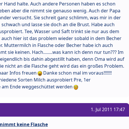
der Hand halte. Auch andere Personen haben es schon
 geben aber die nimmt sie genauso wenig. Auch der Papa
nder versucht. Sie schreit ganz schlimm, was mir in der
h schwach und lasse sie doch an die Brust. Habe auch
sprobiert. Tee, Wasser und Saft trinkt sie nur aus dem
 auch hier ist das problem wieder sobald in dem Becher
der. Muttermilch in Flasche oder Becher habe ich auch
t sie keinen. Hach........was kann ich denn nur tun??? Im
 eigendlich bis dahin abgestillt haben, denn Oma wird auf
e nicht an die Flasche geht wird das ein großes Problem.
paar Infos freuen
Danke schon mal im voraus!!!!!!!
iedene Sorten Milch ausprobiert Pre, 1er
die am Ende weggeschüttet werden
1. Jul 2011 17:47
 nimmt keine Flasche