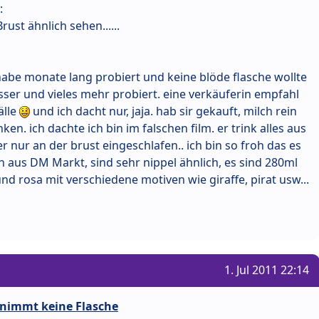
:
rust ähnlich sehen......
habe monate lang probiert und keine blöde flasche wollte
ser und vieles mehr probiert. eine verkäuferin empfahl
älle
und ich dacht nur, jaja. hab sir gekauft, milch rein
en. ich dachte ich bin im falschen film. er trink alles aus
er nur an der brust eingeschlafen.. ich bin so froh das es
ich aus DM Markt, sind sehr nippel ähnlich, es sind 280ml
und rosa mit verschiedene motiven wie giraffe, pirat usw...
1. Jul 2011 22:14
 nimmt keine Flasche