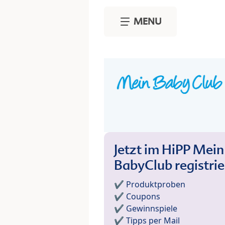
Skip to main content
MENU
Jetzt im HiPP Mein
BabyClub registri
✔️ Produktproben
✔️ Coupons
✔️ Gewinnspiele
✔️ Tipps per Mail