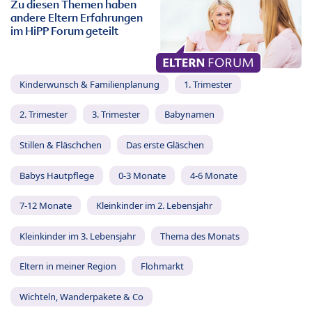
Zu diesen Themen haben
andere Eltern Erfahrungen
im HiPP Forum geteilt
Kinderwunsch & Familienplanung
1. Trimester
2. Trimester
3. Trimester
Babynamen
Stillen & Fläschchen
Das erste Gläschen
Babys Hautpflege
0-3 Monate
4-6 Monate
7-12 Monate
Kleinkinder im 2. Lebensjahr
Kleinkinder im 3. Lebensjahr
Thema des Monats
Eltern in meiner Region
Flohmarkt
Wichteln, Wanderpakete & Co