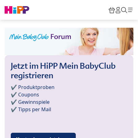
Skip to main content
Warenkor
HiPP M
Such
Jetzt im HiPP Mein BabyClub
registrieren
✔️ Produktproben
✔️ Coupons
✔️ Gewinnspiele
✔️ Tipps per Mail