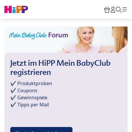
Skip to main content
Warenkor
HiPP M
Such
Jetzt im HiPP Mein BabyClub
registrieren
✔️ Produktproben
✔️ Coupons
✔️ Gewinnspiele
✔️ Tipps per Mail