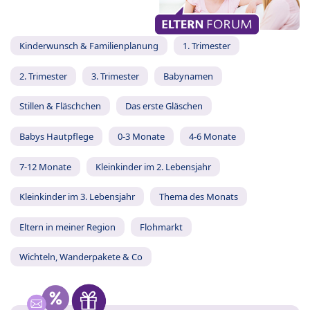
Kinderwunsch & Familienplanung
1. Trimester
2. Trimester
3. Trimester
Babynamen
Stillen & Fläschchen
Das erste Gläschen
Babys Hautpflege
0-3 Monate
4-6 Monate
7-12 Monate
Kleinkinder im 2. Lebensjahr
Kleinkinder im 3. Lebensjahr
Thema des Monats
Eltern in meiner Region
Flohmarkt
Wichteln, Wanderpakete & Co