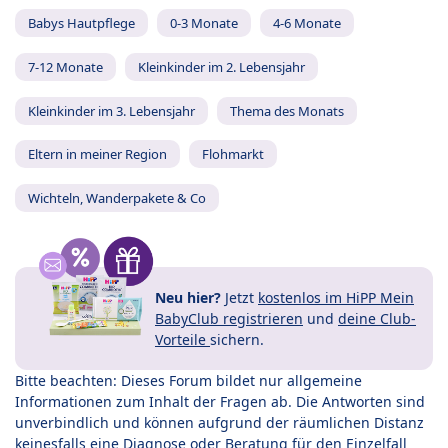
Babys Hautpflege
0-3 Monate
4-6 Monate
7-12 Monate
Kleinkinder im 2. Lebensjahr
Kleinkinder im 3. Lebensjahr
Thema des Monats
Eltern in meiner Region
Flohmarkt
Wichteln, Wanderpakete & Co
Neu hier?
Jetzt
kostenlos im HiPP Mein
BabyClub registrieren
und
deine Club-
Vorteile
sichern.
Bitte beachten: Dieses Forum bildet nur allgemeine
Informationen zum Inhalt der Fragen ab. Die Antworten sind
unverbindlich und können aufgrund der räumlichen Distanz
keinesfalls eine Diagnose oder Beratung für den Einzelfall