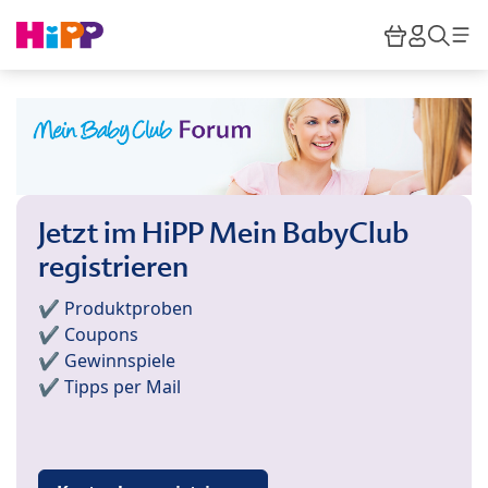
Skip to main content
Warenkor
HiPP M
Such
Jetzt im HiPP Mein BabyClub
registrieren
✔️ Produktproben
✔️ Coupons
✔️ Gewinnspiele
✔️ Tipps per Mail