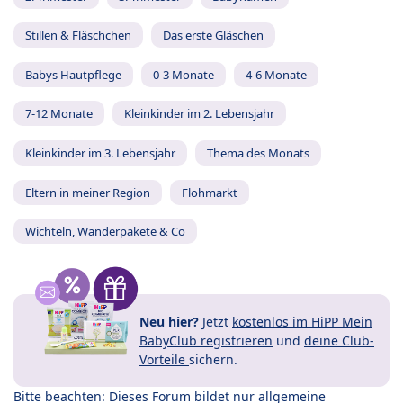
Stillen & Fläschchen
Das erste Gläschen
Babys Hautpflege
0-3 Monate
4-6 Monate
7-12 Monate
Kleinkinder im 2. Lebensjahr
Kleinkinder im 3. Lebensjahr
Thema des Monats
Eltern in meiner Region
Flohmarkt
Wichteln, Wanderpakete & Co
Neu hier?
Jetzt
kostenlos im HiPP Mein
BabyClub registrieren
und
deine Club-
Vorteile
sichern.
Bitte beachten: Dieses Forum bildet nur allgemeine