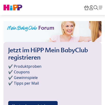
Skip to main content
Warenko
HiPP M
Suc
Jetzt im HiPP Mein BabyClub
registrieren
✔️ Produktproben
✔️ Coupons
✔️ Gewinnspiele
✔️ Tipps per Mail