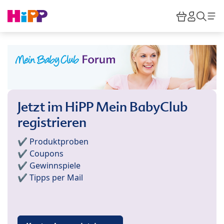
Skip to main content
Warenkor
HiPP M
Such
Jetzt im HiPP Mein BabyClub
registrieren
✔️ Produktproben
✔️ Coupons
✔️ Gewinnspiele
✔️ Tipps per Mail