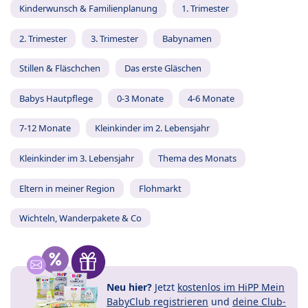
Kinderwunsch & Familienplanung
1. Trimester
2. Trimester
3. Trimester
Babynamen
Stillen & Fläschchen
Das erste Gläschen
Babys Hautpflege
0-3 Monate
4-6 Monate
7-12 Monate
Kleinkinder im 2. Lebensjahr
Kleinkinder im 3. Lebensjahr
Thema des Monats
Eltern in meiner Region
Flohmarkt
Wichteln, Wanderpakete & Co
Neu hier?
Jetzt
kostenlos im HiPP Mein
BabyClub registrieren
und
deine Club-