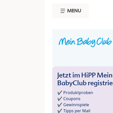
Skip to main content
MENU
Jetzt im HiPP Mein
BabyClub registri
✔️ Produktproben
✔️ Coupons
✔️ Gewinnspiele
✔️ Tipps per Mail