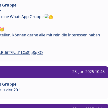
p Gruppe
:
an eine WhatsApp Gruppe
tellen, können gerne alle mit rein die Interessen haben
BkBt6iT7Fad1LXx8Ig8qKO
23. Jun 2025 10:48
p Gruppe
 is der 20.1