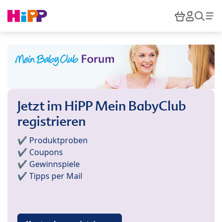
Skip to main content
Warenkor
HiPP M
Such
Jetzt im HiPP Mein BabyClub
registrieren
✔️ Produktproben
✔️ Coupons
✔️ Gewinnspiele
✔️ Tipps per Mail