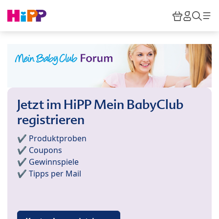
Skip to main content
Warenkor
HiPP M
Such
Jetzt im HiPP Mein BabyClub
registrieren
✔️ Produktproben
✔️ Coupons
✔️ Gewinnspiele
✔️ Tipps per Mail