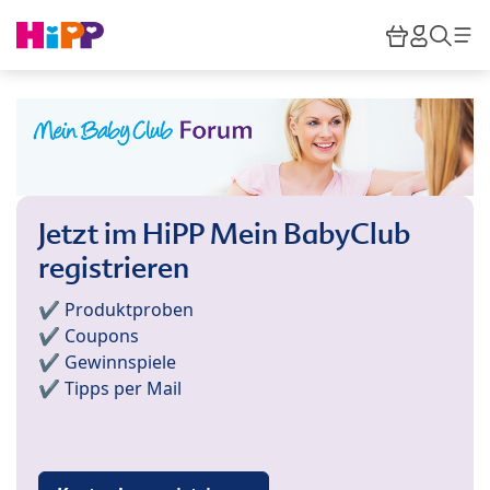
Skip to main content
Warenkor
HiPP M
Such
Jetzt im HiPP Mein BabyClub
registrieren
✔️ Produktproben
✔️ Coupons
✔️ Gewinnspiele
✔️ Tipps per Mail