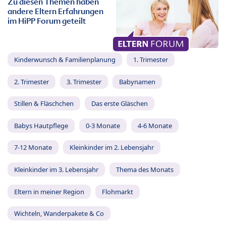
Zu diesen Themen haben
andere Eltern Erfahrungen
im HiPP Forum geteilt
Kinderwunsch & Familienplanung
1. Trimester
2. Trimester
3. Trimester
Babynamen
Stillen & Fläschchen
Das erste Gläschen
Babys Hautpflege
0-3 Monate
4-6 Monate
7-12 Monate
Kleinkinder im 2. Lebensjahr
Kleinkinder im 3. Lebensjahr
Thema des Monats
Eltern in meiner Region
Flohmarkt
Wichteln, Wanderpakete & Co