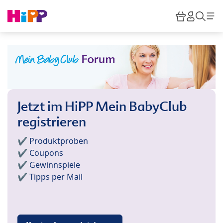
Skip to main content
Warenkor
HiPP M
Such
Jetzt im HiPP Mein BabyClub
registrieren
✔️ Produktproben
✔️ Coupons
✔️ Gewinnspiele
✔️ Tipps per Mail