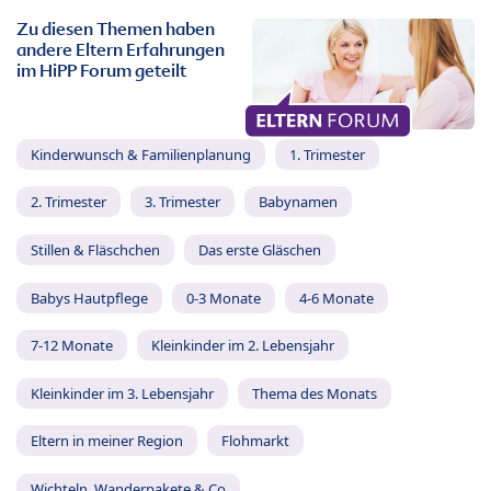
Zu diesen Themen haben
andere Eltern Erfahrungen
im HiPP Forum geteilt
Kinderwunsch & Familienplanung
1. Trimester
2. Trimester
3. Trimester
Babynamen
Stillen & Fläschchen
Das erste Gläschen
Babys Hautpflege
0-3 Monate
4-6 Monate
7-12 Monate
Kleinkinder im 2. Lebensjahr
Kleinkinder im 3. Lebensjahr
Thema des Monats
Eltern in meiner Region
Flohmarkt
Wichteln, Wanderpakete & Co