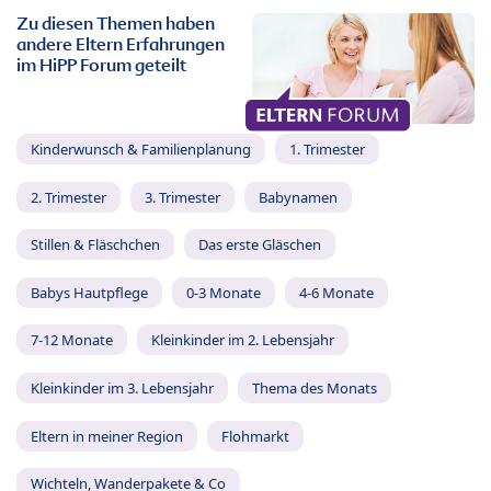
Zu diesen Themen haben
andere Eltern Erfahrungen
im HiPP Forum geteilt
Kinderwunsch & Familienplanung
1. Trimester
2. Trimester
3. Trimester
Babynamen
Stillen & Fläschchen
Das erste Gläschen
Babys Hautpflege
0-3 Monate
4-6 Monate
7-12 Monate
Kleinkinder im 2. Lebensjahr
Kleinkinder im 3. Lebensjahr
Thema des Monats
Eltern in meiner Region
Flohmarkt
Wichteln, Wanderpakete & Co