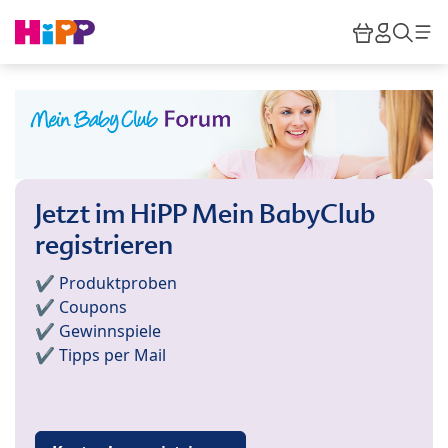
Skip to main content
Warenkor
HiPP M
Such
Jetzt im HiPP Mein BabyClub
registrieren
✔️ Produktproben
✔️ Coupons
✔️ Gewinnspiele
✔️ Tipps per Mail