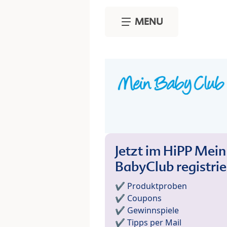
Skip to main content
MENU
Jetzt im HiPP Mein
BabyClub registri
✔️ Produktproben
✔️ Coupons
✔️ Gewinnspiele
✔️ Tipps per Mail