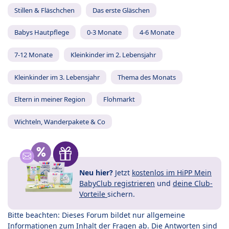
Stillen & Fläschchen
Das erste Gläschen
Babys Hautpflege
0-3 Monate
4-6 Monate
7-12 Monate
Kleinkinder im 2. Lebensjahr
Kleinkinder im 3. Lebensjahr
Thema des Monats
Eltern in meiner Region
Flohmarkt
Wichteln, Wanderpakete & Co
Neu hier?
Jetzt
kostenlos im HiPP Mein
BabyClub registrieren
und
deine Club-
Vorteile
sichern.
Bitte beachten: Dieses Forum bildet nur allgemeine
Informationen zum Inhalt der Fragen ab. Die Antworten sind