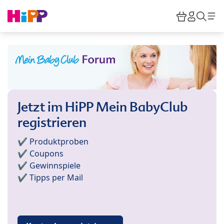
Skip to main content
Warenkor
HiPP M
Such
Jetzt im HiPP Mein BabyClub
registrieren
✔️ Produktproben
✔️ Coupons
✔️ Gewinnspiele
✔️ Tipps per Mail