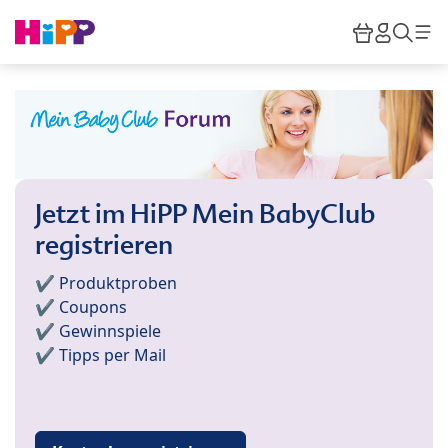
Skip to main content
Warenkor
HiPP M
Such
Jetzt im HiPP Mein BabyClub
registrieren
✔️ Produktproben
✔️ Coupons
✔️ Gewinnspiele
✔️ Tipps per Mail