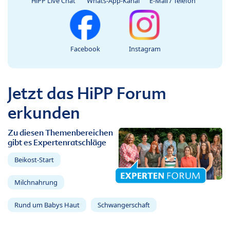
HiPP Live Chat
Whats-App-Kanal
E-Mail / Telefon
Facebook
Instagram
Jetzt das HiPP Forum
erkunden
Zu diesen Themenbereichen
gibt es Expertenratschläge
Beikost-Start
Milchnahrung
Rund um Babys Haut
Schwangerschaft