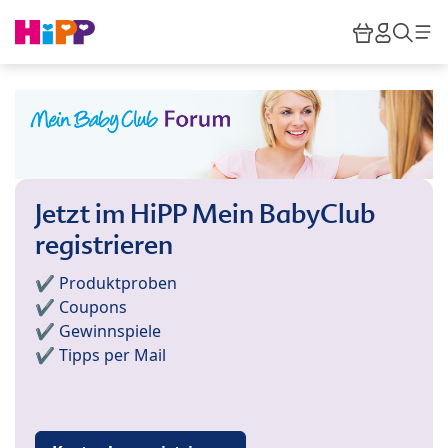
Skip to main content
Warenkor
HiPP M
Such
Jetzt im HiPP Mein BabyClub
registrieren
✔️ Produktproben
✔️ Coupons
✔️ Gewinnspiele
✔️ Tipps per Mail