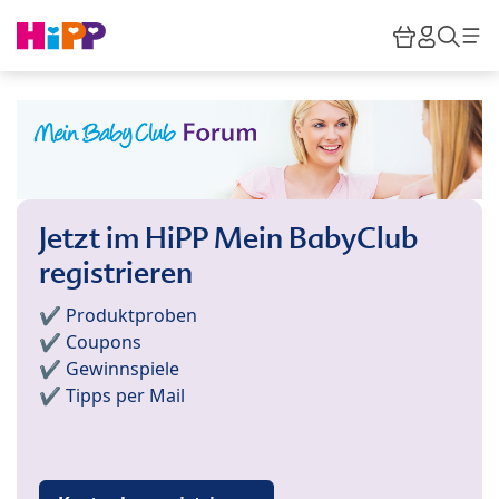
Skip to main content
Warenkor
HiPP M
Such
Jetzt im HiPP Mein BabyClub
registrieren
✔️ Produktproben
✔️ Coupons
✔️ Gewinnspiele
✔️ Tipps per Mail